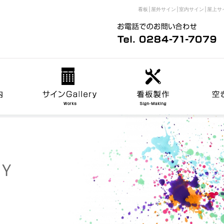
看板│屋外サイン│室内サイン│屋上サ