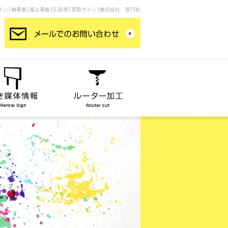
イン│袖看板│屋上看板│広告塔│壁面サイン│株式会社 宣巧社